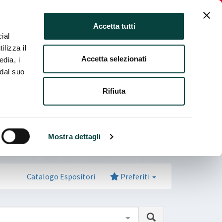
ia fiera
Italiano
Login Espositore
Accetta tutti
ial
ilizza il
Accetta selezionati
edia, i
 dal suo
Rifiuta
Mostra dettagli
Catalogo Espositori
Preferiti