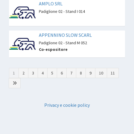
AMPLO SRL
Padiglione 02 - Stand I 014
APPENNINO SLOW SCARL
Padiglione 02 - Stand M 052
Co-espositore
1
2
3
4
5
6
7
8
9
10
11
Privacy e cookie policy