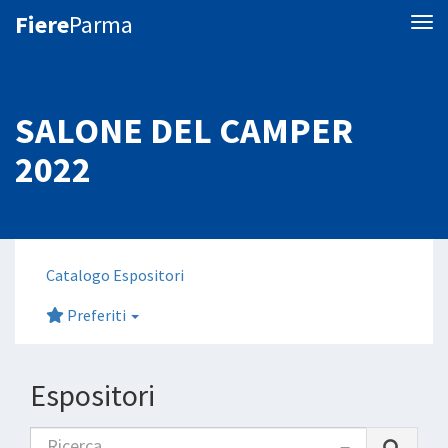
Fiere
Parma
Tog
SALONE DEL CAMPER
2022
Catalogo Espositori
Preferiti
Espositori
Ricerca