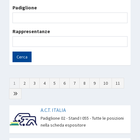
Padiglione
Rappresentanze
Cerca
1
2
3
4
5
6
7
8
9
10
11
A.C.T. ITALIA
Padiglione 02 - Stand I 055 - Tutte le posizioni
nella scheda espositore