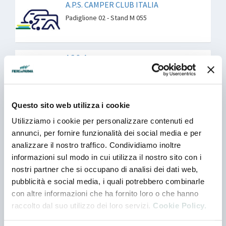
A.P.S. CAMPER CLUB ITALIA
Padiglione 02 - Stand M 055
AC S. A.
Padiglione 02 - Stand F 034
Azienda Rappresentata
Questo sito web utilizza i cookie
ACQUATRAVEL SRL UNIPERSONALE
Utilizziamo i cookie per personalizzare contenuti ed
Padiglione 02 - Stand B 068 - Tutte le posizioni
annunci, per fornire funzionalità dei social media e per
nella scheda espositore
analizzare il nostro traffico. Condividiamo inoltre
informazioni sul modo in cui utilizza il nostro sito con i
ACTITALIA FRIENDS
nostri partner che si occupano di analisi dei dati web,
Padiglione 02 - Stand I 055 - Tutte le posizioni
pubblicità e social media, i quali potrebbero combinarle
nella scheda espositore
con altre informazioni che ha fornito loro o che hanno
Azienda Rappresentata
raccolto dal suo utilizzo dei loro servizi.
Cookie Policy.
AD OKKI APERTI