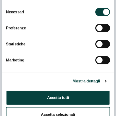
A RITROSO DI MAURIZIO BONTACCHIO
Selezione
Padiglione 03 - Stand F 009
Necessari
del
consenso
Preferenze
A.G. ANTICHITA' DI GIOVANNI
ANDRIOLLO
Padiglione 06 - Stand K 060
Statistiche
A.MA LUXURY VINTAGE
Marketing
Padiglione 06 - Stand G 062
Mostra dettagli
A.N.G.E.L.O. VINTAGE PALACE
Padiglione 06 - Stand G 066
Accetta tutti
A&S DESIGN ITALY SRL
Accetta selezionati