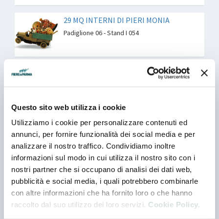
29 MQ INTERNI DI PIERI MONIA
Padiglione 06 - Stand I 054
809 ART GALLERY DI TABERINI
GIOVANNI CARLO
Padiglione 05 - Stand M 005
Questo sito web utilizza i cookie
900 E DINTORNI DI ALESSANDRA PETA
Utilizziamo i cookie per personalizzare contenuti ed
annunci, per fornire funzionalità dei social media e per
Padiglione 06 - Stand D 067
analizzare il nostro traffico. Condividiamo inoltre
informazioni sul modo in cui utilizza il nostro sito con i
nostri partner che si occupano di analisi dei dati web,
A FAMILY AFFAIR
pubblicità e social media, i quali potrebbero combinarle
Padiglione 06 - Stand F 067
con altre informazioni che ha fornito loro o che hanno
raccolto dal suo utilizzo dei loro servizi.
Cookie Policy.