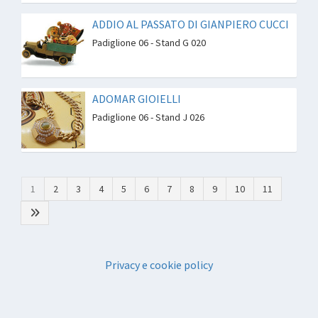
ADDIO AL PASSATO DI GIANPIERO CUCCI
Padiglione 06 - Stand G 020
ADOMAR GIOIELLI
Padiglione 06 - Stand J 026
1
2
3
4
5
6
7
8
9
10
11
Privacy e cookie policy