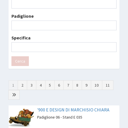
Padiglione
Specifica
Cerca
1
2
3
4
5
6
7
8
9
10
11
'900 E DESIGN DI MARCHISIO CHIARA
Padiglione 06 - Stand E 035