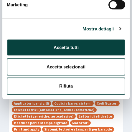
Telefono
Marketing
003902 972311
E-mail
Mostra dettagli
customerservice.etichette@arca.it
Accetta tutti
Web
http://www.arcaetichette.it
Accetta selezionati
Rifiuta
Merceologie
Applicatori per sigilli
Codici a barre: sistemi
Codificatori
Etichettatrici (automatiche, semiautomatiche)
Etichette (generiche, autoadesive)
Lettori di etichette
Macchine per la stampa digitale
Marcatori
Print and apply
Sistemi, lettori e stampanti per barcode