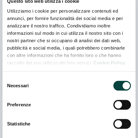
Questo sito web utilizza i cookie
etichette autoadesive e sleeve per il decoro, la
Utilizziamo i cookie per personalizzare contenuti ed
promozione, la sicurezza, la logistica ma anche nella
annunci, per fornire funzionalità dei social media e per
realizzazione di sistemi per etichettare e per
analizzare il nostro traffico. Condividiamo inoltre
marcare.
Proponiamo soluzioni sostenibili e innovative tra cui
informazioni sul modo in cui utilizza il nostro sito con i
le fascette avvolgenti ecologiche Striped Linerless da
nostri partner che si occupano di analisi dei dati web,
applicare alle vaschette alimentari, anche
pubblicità e social media, i quali potrebbero combinarle
completamente avvolgenti; nel nostro stand potrete
con altre informazioni che ha fornito loro o che hanno
vedere in funzione l’efficiente sistema di
raccolto dal suo utilizzo dei loro servizi.
Cookie Policy.
etichettatura, occasione nella quale potrete scoprire
i vantaggi di questa completa soluzione.
Selezione
Necessari
del
Contatti
consenso
Preferenze
Indirizzo
VIA EDISON 119 - 20010 MARCALLO CON CASONE -
(MI) - ITALIA
Statistiche