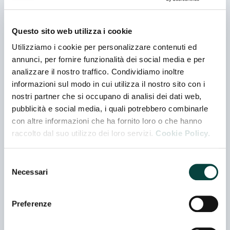
Telefono
+393491471173
Questo sito web utilizza i cookie
Utilizziamo i cookie per personalizzare contenuti ed
E-mail
annunci, per fornire funzionalità dei social media e per
associazioneterredicoratina@gmail.com
analizzare il nostro traffico. Condividiamo inoltre
informazioni sul modo in cui utilizza il nostro sito con i
nostri partner che si occupano di analisi dei dati web,
Web
pubblicità e social media, i quali potrebbero combinarle
http://www.terredicoratina.it
con altre informazioni che ha fornito loro o che hanno
raccolto dal suo utilizzo dei loro servizi.
Cookie Policy.
Selezione
Rappresentanze
Necessari
del
consenso
Co-espositore
LA PREFERITA O. P. PUGLIESE SCARL
Preferenze