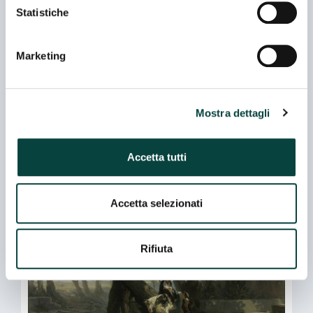
Statistiche
Olio su tela.
Marketing
Provenienza: Galleria Goupil, Parigi; Collezione
privata
Autore:
Alceste Campriani (1848-1933)
Mostra dettagli
Dimensione:
23,5x39,5
Datazione:
1880
Accetta tutti
Ardenza (Uliveta ad Antignano)
Accetta selezionati
Rifiuta