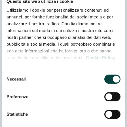
Questo sito web utilizza i cookie
dal gusto aromatico leggermente piccante e sapido
Utilizziamo i cookie per personalizzare contenuti ed
nel formaggio da tavola e piccante intenso nel
annunci, per fornire funzionalità dei social media e per
formaggio da grattugia. La stagionatura va da un
analizzare il nostro traffico. Condividiamo inoltre
periodo minimo di 5 mesi per il Pecorino Romano da
informazioni sul modo in cui utilizza il nostro sito con i
tavola e 8 mesi per quello da grattugia. Il Consorzio
per la Tutela del formaggio Pecorino Romano vigila
nostri partner che si occupano di analisi dei dati web,
sulla produzione, tutela e promuove in Italia e
pubblicità e social media, i quali potrebbero combinarle
all’estero il Pecorino Romano DOP.
con altre informazioni che ha fornito loro o che hanno
raccolto dal suo utilizzo dei loro servizi.
Cookie Policy.
Contatti
Selezione
Necessari
Indirizzo
del
CORSO UMBERTO I NR. 226 - 08015 MACOMER - (NU) -
consenso
ITALIA
Preferenze
Telefono
Statistiche
0039078570537