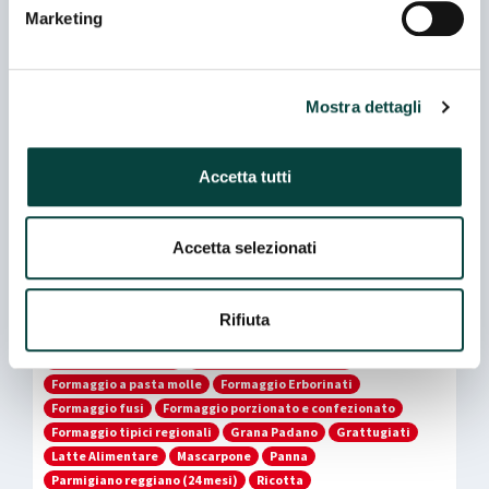
Marketing
E-mail
info@pecorinoromano.com
Mostra dettagli
Web
http://www.pecorinoromano.com
Accetta tutti
Accetta selezionati
Merceologie
Altri formaggi a pasta dura e semidura
Altri latticini
Rifiuta
Besciamella UHT
Burro e creme di latte
Dessert al cucchiaio
Formaggio a pasta filata
Formaggio a pasta molle
Formaggio Erborinati
Formaggio fusi
Formaggio porzionato e confezionato
Formaggio tipici regionali
Grana Padano
Grattugiati
Latte Alimentare
Mascarpone
Panna
Parmigiano reggiano (24 mesi)
Ricotta