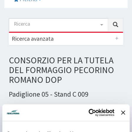
Ricerca
Ricerca avanzata
CONSORZIO PER LA TUTELA
DEL FORMAGGIO PECORINO
ROMANO DOP
Padiglione 05 - Stand C 009
Il Pecorino Romano è un formaggio a pasta dura,
cotta, prodotto con latte fresco di pecora intero,
proveniente dagli allevamenti della Sardegna, del
Lazio e della provincia di Grosseto. E’ un formaggio