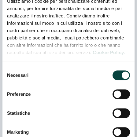
regolazione, maniglie, indicatori di posizione, ruote,
Utilizziamo i cookie per personalizzare contenuti ed
cerniere, chiusure, elementi di livellamento o per
annunci, per fornire funzionalità dei social media e per
sistemi oleodinamici completano la più ampia
analizzare il nostro traffico. Condividiamo inoltre
gamma disponibile sul mercato. Filiali estere e una
informazioni sul modo in cui utilizza il nostro sito con i
rete di distributori in oltre 40 paesi assicurano un
nostri partner che si occupano di analisi dei dati web,
servizio efficiente in tutte le principali aree
pubblicità e social media, i quali potrebbero combinarle
industrializzate del mondo.
con altre informazioni che ha fornito loro o che hanno
raccolto dal suo utilizzo dei loro servizi.
Cookie Policy.
Contatti
Selezione
Indirizzo
Necessari
del
VIA POMPEI 29 - 20900 MONZA - (MB) - ITALIA
consenso
Preferenze
Telefono
+39 39 28111
Statistiche
E-mail
Marketing
info@elesa.com