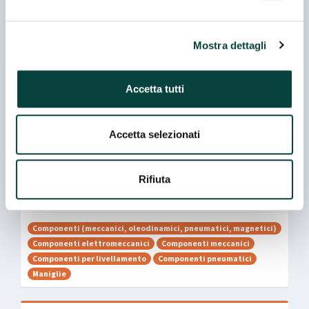
Web
Mostra dettagli
HTTP://www.elesa.com
Accetta tutti
Tecnologie proposte
Accetta selezionati
COMPONENTISTICA E ACCESSORI
Rifiuta
Merceologie
Componenti (meccanici, oleodinamici, pneumatici, magnetici)
Componenti elettromeccanici
Componenti meccanici
Componenti per livellamento
Componenti pneumatici
Maniglie