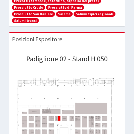
Precotti (zampone, cotechino, cappello del prete)
Prosciutto Crudo
Prosciutto di Parma
Prosciutto San Daniele
Salame
Salumi tipici regionali
Salumi tranci
Posizioni Espositore
Padiglione 02 - Stand H 050