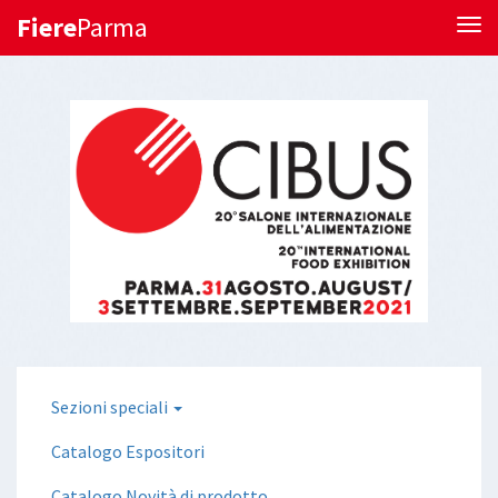
Fiere
Parma
Tog
Sezioni speciali
Catalogo Espositori
Catalogo Novità di prodotto