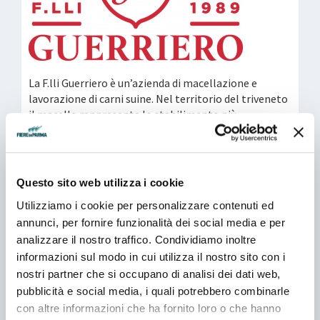
La F.lli Guerriero è un’azienda di macellazione e
lavorazione di carni suine. Nel territorio del triveneto
il macello rappresenta lo stabilimento più
importante. Adiacente al macello si trova il
salumificio, dotato di impianti e macchinari di
assoluta eccellenza e all'avanguardia dal punto di
vista tecnologico, senza far perdere al prodotto la
Questo sito web utilizza i cookie
sua tradizionalità. Il gruppo possiede anche il più
Utilizziamo i cookie per personalizzare contenuti ed
grande prosciuttificio inserito nel circuito del
annunci, per fornire funzionalità dei social media e per
Prosciutto Veneto Dop, Prosciuttificio Ducale Srl. Ad
oggi l'azienda è autorizzata all'esportazione in
analizzare il nostro traffico. Condividiamo inoltre
Giappone, Canada, Hong Kong, Ecuador e Brasile.
informazioni sul modo in cui utilizza il nostro sito con i
nostri partner che si occupano di analisi dei dati web,
pubblicità e social media, i quali potrebbero combinarle
Contatti
con altre informazioni che ha fornito loro o che hanno