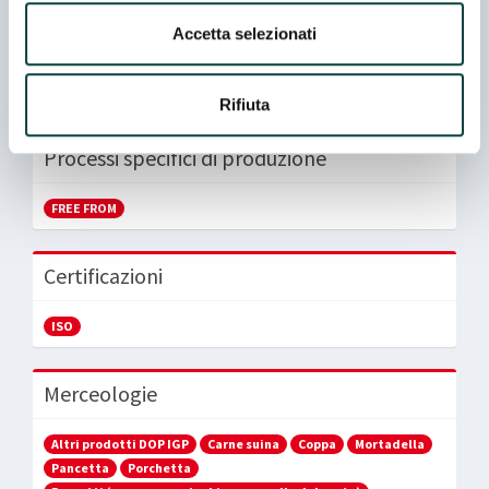
Azienda Rappresentata
Accetta selezionati
PROSCIUTTIFICIO DUCALE SRL
Rifiuta
Processi specifici di produzione
FREE FROM
Certificazioni
ISO
Merceologie
Altri prodotti DOP IGP
Carne suina
Coppa
Mortadella
Pancetta
Porchetta