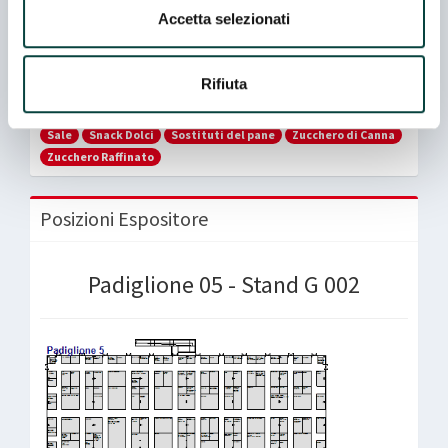
Ingredienti
Pop Corn
Preparati e semilavorati caseinati
Accetta selezionati
Preparati e semilavorati per bevande
Preparati e semilavorati per dolci, pasticceria e gelateria
Preparati e semilavorati perla panificazione e prodotti da forno
Rifiuta
Preparati e semilavorati vegetali
Preparati e semilavoratia base di carne
Salatini Assortiti
Sale
Snack Dolci
Sostituti del pane
Zucchero di Canna
Zucchero Raffinato
Posizioni Espositore
Padiglione 05 - Stand G 002