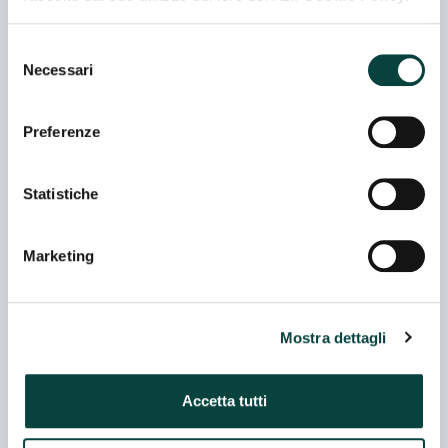
http://www.fiorentinialimentari.it
Selezione
Necessari
del
consenso
Processi specifici di produzione
Preferenze
BIO
KOSHER
VEG
PRIVATE LABEL
FREE FROM
Statistiche
Certificazioni
Marketing
BIO
BRC
IFS
FDA
Merceologie
Mostra dettagli
Cereali Prima Colazione
Cereali Prima Colazione Muesli
Accetta tutti
Cereali, Farine Dietetiche Infanzia
Crackers
Dolcificanti artificiali
Dolcificanti naturali
Estrusi