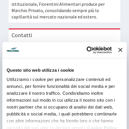
istituzionale, Fiorentini Alimentari produce per
Marchio Privato, consolidando sempre più la
capillarità sul mercato nazionale ed estero.
Contatti
Indirizzo
STRADA DEL FRANCESE, 156 - 10156 TORINO - (TO) -
ITALIA
Questo sito web utilizza i cookie
Telefono
Utilizziamo i cookie per personalizzare contenuti ed
0039 0114704568
annunci, per fornire funzionalità dei social media e per
analizzare il nostro traffico. Condividiamo inoltre
informazioni sul modo in cui utilizza il nostro sito con i
E-mail
nostri partner che si occupano di analisi dei dati web,
export@fiorentinialimentari.it
pubblicità e social media, i quali potrebbero combinarle
con altre informazioni che ha fornito loro o che hanno
Web
raccolto dal suo utilizzo dei loro servizi.
Cookie Policy.