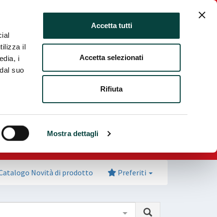
ia fiera
Italiano
Login Espositore
Accetta tutti
ial
ilizza il
Accetta selezionati
edia, i
 dal suo
Rifiuta
Mostra dettagli
Catalogo Novità di prodotto
Preferiti