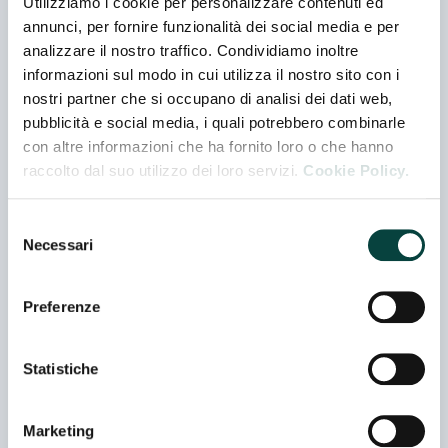
Utilizziamo i cookie per personalizzare contenuti ed
annunci, per fornire funzionalità dei social media e per
analizzare il nostro traffico. Condividiamo inoltre
informazioni sul modo in cui utilizza il nostro sito con i
ALIMENTALY SRL
nostri partner che si occupano di analisi dei dati web,
Padiglione 02 - Stand J 071
pubblicità e social media, i quali potrebbero combinarle
Azienda Rappresentata
con altre informazioni che ha fornito loro o che hanno
raccolto dal suo utilizzo dei loro servizi.
Cookie Policy.
AMBROSI SPA
Padiglione 02 - Stand C 002
Selezione
Necessari
del
consenso
ARGIOLAS FORMAGGI SRL
Preferenze
Padiglione 02 - Stand A 075
Statistiche
AUCHAN SPA
Padiglione 08 - Stand I 015
Marketing