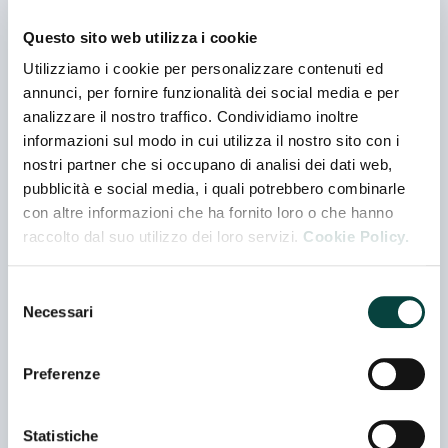
Questo sito web utilizza i cookie
ANTICO PASTIFICIO UMBRO SRL
Utilizziamo i cookie per personalizzare contenuti ed
annunci, per fornire funzionalità dei social media e per
Padiglione 05 - Stand I 048
analizzare il nostro traffico. Condividiamo inoltre
informazioni sul modo in cui utilizza il nostro sito con i
nostri partner che si occupano di analisi dei dati web,
AOA - LA DELIZIOSA - TERRA ORTI "I
pubblicità e social media, i quali potrebbero combinarle
LOVE FRUIT & VEG FROM EUROPE"
con altre informazioni che ha fornito loro o che hanno
Padiglione 03 - Stand A 026
raccolto dal suo utilizzo dei loro servizi.
Cookie Policy.
AZIENDA AGRICOLA LE ARTOMATICHE
Selezione
DI GIRAFI
Necessari
del
Padiglione 03 - Stand F 050
consenso
Co-espositore
Preferenze
AZIENDA AGRICOLA TUNDO
SEBASTIANO QUIN ITALIA – LA
ROMAGNOLA BIO S.R.L.S.
Statistiche