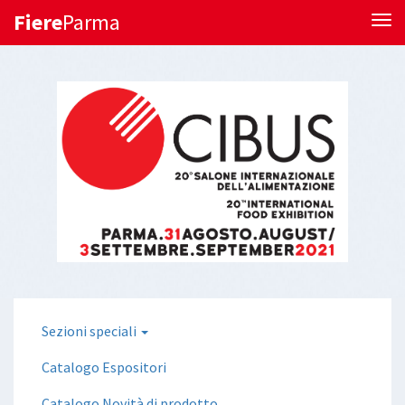
Fiere
Parma
Tog
Sezioni speciali
Catalogo Espositori
Catalogo Novità di prodotto