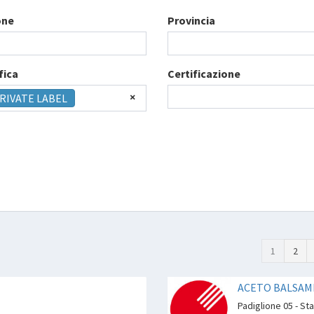
one
Provincia
fica
Certificazione
×
RIVATE LABEL
1
2
ACETO BALSAMI
Padiglione 05 - St