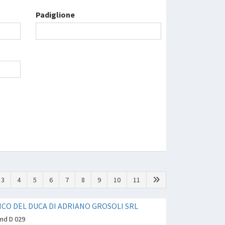
Padiglione
3
4
5
6
7
8
9
10
11
CO DEL DUCA DI ADRIANO GROSOLI SRL
and D 029