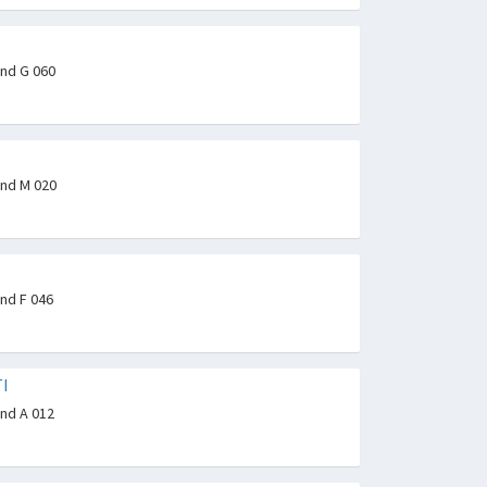
and G 060
and M 020
and F 046
I
and A 012