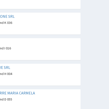
IONE SRL
and K 036
nd I 016
VE SRL
and H 004
ERRE MARIA CARMELA
and D 055