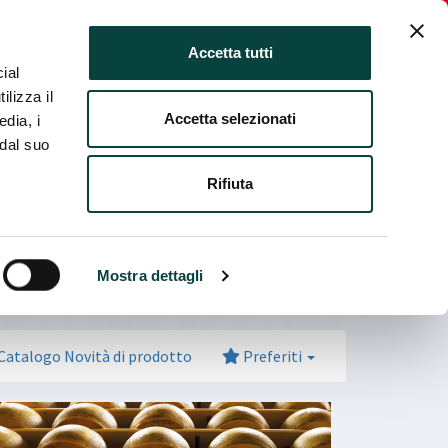
ia fiera
Italiano
Login Espositore
Accetta tutti
ial
ilizza il
Accetta selezionati
edia, i
 dal suo
Rifiuta
Mostra dettagli
Catalogo Novità di prodotto
Preferiti