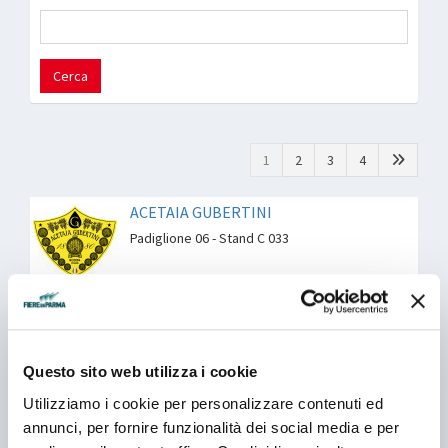
Cerca
1
2
3
4
ACETAIA GUBERTINI
Padiglione 06 - Stand C 033
AGOSTINI ALFREDO SNC
Padiglione 06 - Stand B 048
Questo sito web utilizza i cookie
Utilizziamo i cookie per personalizzare contenuti ed
AGROALIMENTARE VALLE TRIGNO SNC
annunci, per fornire funzionalità dei social media e per
DI TAMBURRO A&C