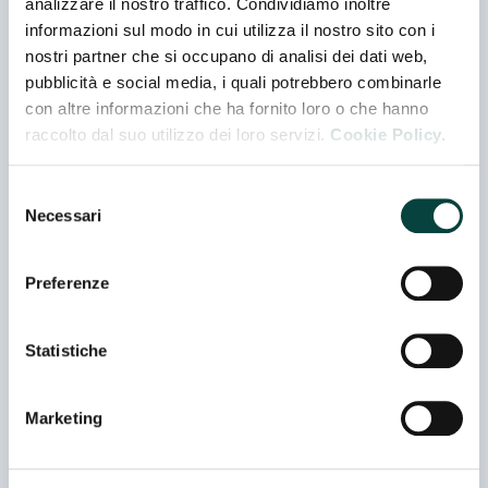
analizzare il nostro traffico. Condividiamo inoltre
Padiglione 05 - Stand G 052
informazioni sul modo in cui utilizza il nostro sito con i
Co-espositore
nostri partner che si occupano di analisi dei dati web,
pubblicità e social media, i quali potrebbero combinarle
ALCE NERO SPA
con altre informazioni che ha fornito loro o che hanno
Padiglione 06 - Stand D 027
raccolto dal suo utilizzo dei loro servizi.
Cookie Policy.
Selezione
ANDERSON RESEARCH S.R.L.
Necessari
del
Padiglione 06 - Stand J 017
consenso
Preferenze
AZ. AGR. FIOR ROSSO
Padiglione 06 - Stand J 040
Statistiche
Co-espositore
Marketing
AZ. AGRICOLA FIORDOLIVA DI LENZI R.
Padiglione 06 - Stand K 009B
Co-espositore