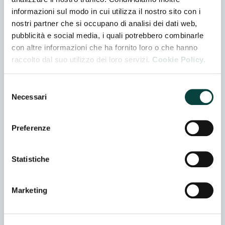
ACETAIA I SOLAI
informazioni sul modo in cui utilizza il nostro sito con i
nostri partner che si occupano di analisi dei dati web,
Padiglione 06 - Stand A 046
pubblicità e social media, i quali potrebbero combinarle
Co-espositore
con altre informazioni che ha fornito loro o che hanno
raccolto dal suo utilizzo dei loro servizi.
Cookie Policy.
ACETAIA LEONARDI SRL
Padiglione 06 - Stand B 021
Selezione
Necessari
del
consenso
ACETAIA VILLA MODENA (VILLA MODENA
SRL)
Preferenze
Padiglione 06 - Stand C 058
Statistiche
ACETIFICIO BRIVIO SRL
Padiglione 06 - Stand C 052
Marketing
ACETIFICIO MARCELLO DE NIGRIS SRL