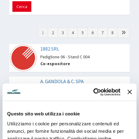
Cerca
1
2
3
4
5
6
7
8
1882 SRL
Padiglione 06 - Stand C 004
Co-espositore
A. GANDOLA & C. SPA
Padiglione 06 - Stand G 006
A.C. SRL - ASTORIA VINI
Questo sito web utilizza i cookie
Padiglione 06 - Stand H 006
Utilizziamo i cookie per personalizzare contenuti ed
annunci, per fornire funzionalità dei social media e per
analizzare il nostro traffico. Condividiamo inoltre