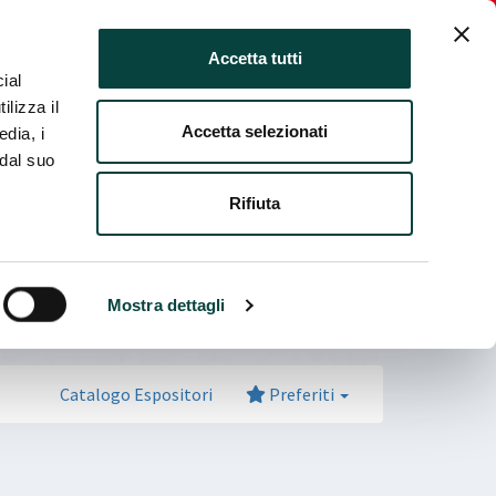
ia fiera
Italiano
Login Espositore
Accetta tutti
ial
ilizza il
Accetta selezionati
edia, i
 dal suo
Rifiuta
Mostra dettagli
Catalogo Espositori
Preferiti