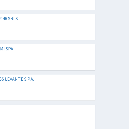
1946 SRLS
MI SPA
S LEVANTE S.P.A.