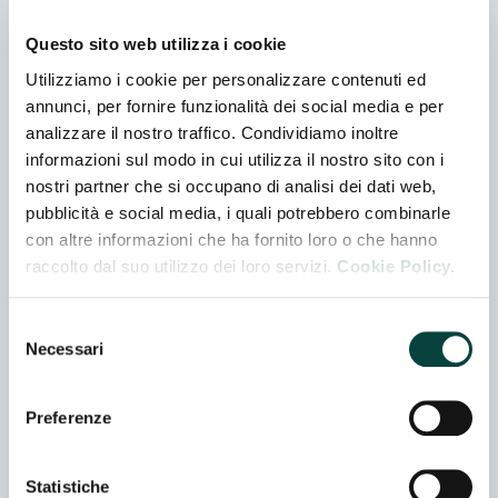
AIZOON CONSULTING SRL
Padiglione 04 - Stand Startup Area
Questo sito web utilizza i cookie
Utilizziamo i cookie per personalizzare contenuti ed
annunci, per fornire funzionalità dei social media e per
ANTARES VISION GROUP
analizzare il nostro traffico. Condividiamo inoltre
Padiglione 02 - Stand C 038
informazioni sul modo in cui utilizza il nostro sito con i
nostri partner che si occupano di analisi dei dati web,
pubblicità e social media, i quali potrebbero combinarle
AUTECO SISTEMI SRL
con altre informazioni che ha fornito loro o che hanno
raccolto dal suo utilizzo dei loro servizi.
Cookie Policy.
Padiglione 03 - Stand H 010
Selezione
Necessari
del
AVIBOT S.R.L
consenso
Padiglione 02 - Stand H 022
Preferenze
AZETA UFFICIO SRL
Statistiche