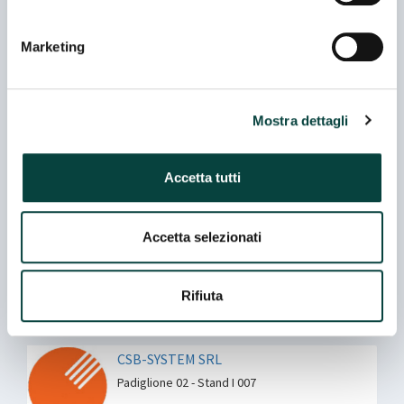
Padiglione 05 - Stand H 035
Marketing
BEANTECH S.R.L.
Padiglione 02 - Stand J 044
Mostra dettagli
BOSCH REXROTH SPA
Accetta tutti
Padiglione 02 - Stand C 056
Accetta selezionati
COFOOD S.R.L.S.
Padiglione 02 - Stand L 020
Rifiuta
Co-espositore
CSB-SYSTEM SRL
Padiglione 02 - Stand I 007