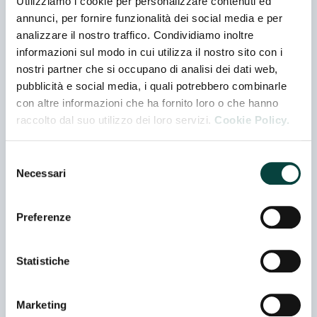
Utilizziamo i cookie per personalizzare contenuti ed
ALBA SRL
annunci, per fornire funzionalità dei social media e per
Padiglione 02 - Stand C 062
analizzare il nostro traffico. Condividiamo inoltre
informazioni sul modo in cui utilizza il nostro sito con i
nostri partner che si occupano di analisi dei dati web,
ALEMASAT S.R.L.
pubblicità e social media, i quali potrebbero combinarle
Padiglione 02 - Stand G 004
con altre informazioni che ha fornito loro o che hanno
Azienda Rappresentata
raccolto dal suo utilizzo dei loro servizi.
Cookie Policy.
ALPINE ITALIA SPA
Selezione
Padiglione 02 - Stand G 004
Necessari
del
consenso
Preferenze
BOMA TECH SERVICE SRL
Padiglione 02 - Stand G 014
Azienda Rappresentata
Statistiche
CAMPING SPORT MAGENTA SRL
Marketing