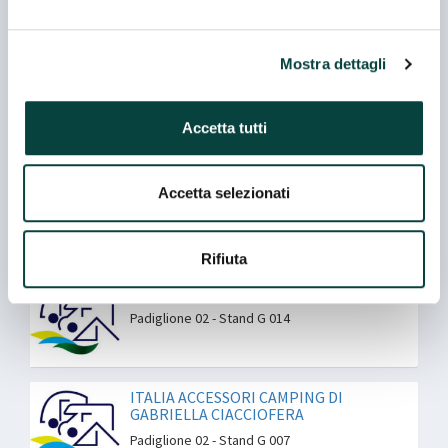
Padiglione 02 - Stand A 061 - Tutte le posizioni
nella scheda espositore
Mostra dettagli
CAMPING-LIFE DI FERRARI ALBERTO
Padiglione 02 - Stand A 049
Accetta tutti
EURO ACCESSOIRES ITALIA
Accetta selezionati
Padiglione 02 - Stand D 050
Rifiuta
GEMINI TECHNOLOGIES SRL
Padiglione 02 - Stand G 014
ITALIA ACCESSORI CAMPING DI
GABRIELLA CIACCIOFERA
Padiglione 02 - Stand G 007