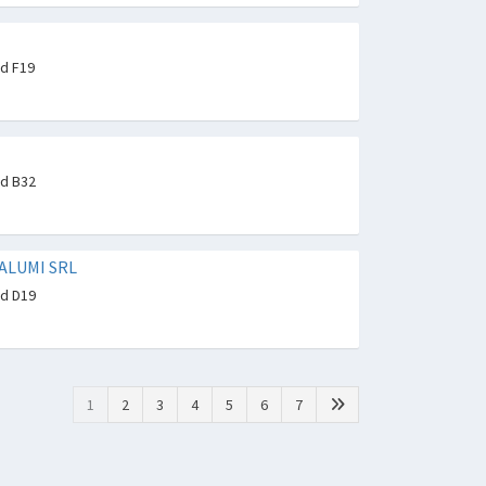
nd F19
nd B32
ALUMI SRL
nd D19
1
2
3
4
5
6
7