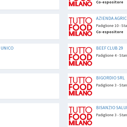
Co-espositore
AZIENDA AGRI
Padiglione 10 - St
Co-espositore
O UNICO
BEEF CLUB 29
Padiglione 4 - Sta
BIGORDIO SRL
Padiglione 3 - Sta
BISANZIO SALUM
Padiglione 3 - Sta