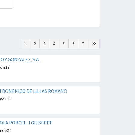
1
2
3
4
5
6
7
 Y GONZALEZ, S.A.
nd E13
DI DOMENICO DE LILLAS ROMANO
and L23
OLA PORCELLI GIUSEPPE
and K11