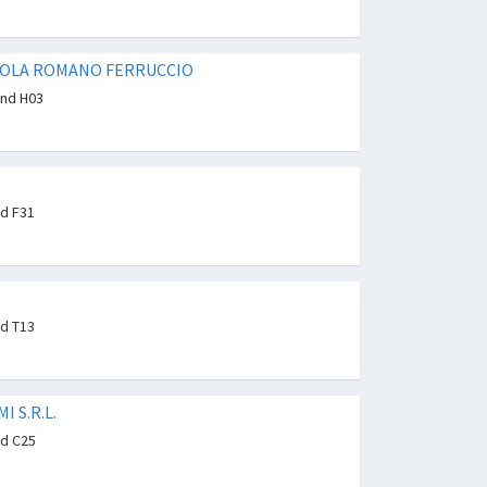
COLA ROMANO FERRUCCIO
and H03
nd F31
nd T13
I S.R.L.
nd C25