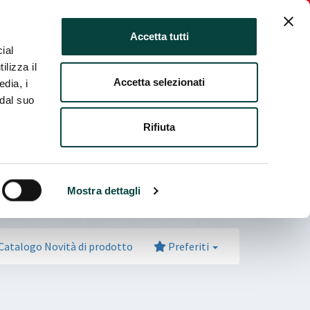
ia fiera
Italiano
Login Espositore
Accetta tutti
ial
ilizza il
Accetta selezionati
edia, i
 dal suo
Rifiuta
Mostra dettagli
Catalogo Novità di prodotto
Preferiti