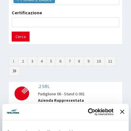
Certificazione
Cerca
1
2
3
4
5
6
7
8
9
10
11
.2 SRL
Padiglione 06 - Stand G 001
Azienda Rappresentata
1.ITALIAN SELECTION
Padiglione 06 - Stand C 063