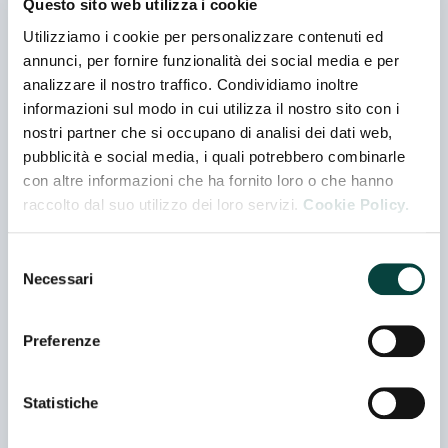
Questo sito web utilizza i cookie
Utilizziamo i cookie per personalizzare contenuti ed
3 MARI SRL
annunci, per fornire funzionalità dei social media e per
Padiglione 04.1 - Stand A 049
analizzare il nostro traffico. Condividiamo inoltre
informazioni sul modo in cui utilizza il nostro sito con i
nostri partner che si occupano di analisi dei dati web,
pubblicità e social media, i quali potrebbero combinarle
A - 27 SPA A SOCIO UNICO
con altre informazioni che ha fornito loro o che hanno
Padiglione 02 - Stand E 007
raccolto dal suo utilizzo dei loro servizi.
Cookie Policy.
Selezione
A. BARBAGALLO DI MAURO S.R.L.
Necessari
del
Padiglione 08 - Stand B 015
consenso
Azienda Rappresentata
Preferenze
ABCD NUTRITION
Padiglione 07 - Stand C 059
Statistiche