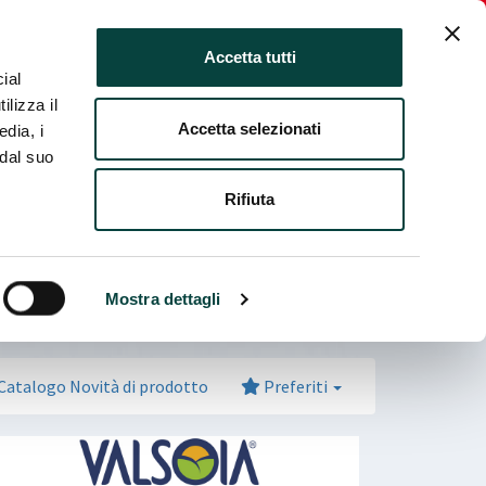
ia fiera
Italiano
Login Espositore
Accetta tutti
ial
ilizza il
Accetta selezionati
edia, i
 dal suo
Rifiuta
Mostra dettagli
Catalogo Novità di prodotto
Preferiti