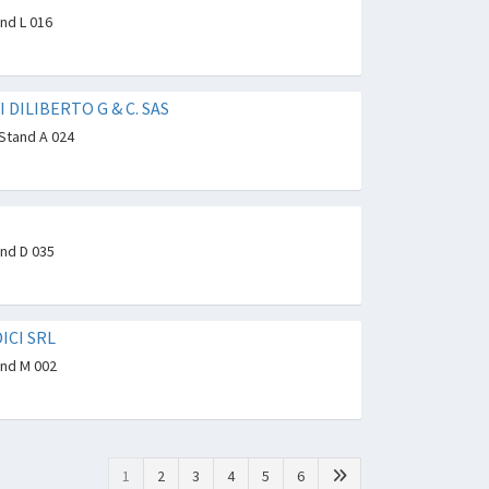
and L 016
I DILIBERTO G & C. SAS
 Stand A 024
and D 035
ICI SRL
and M 002
1
2
3
4
5
6