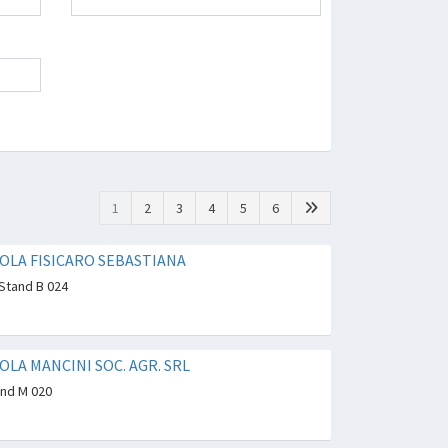
1
2
3
4
5
6
OLA FISICARO SEBASTIANA
 Stand B 024
OLA MANCINI SOC. AGR. SRL
and M 020