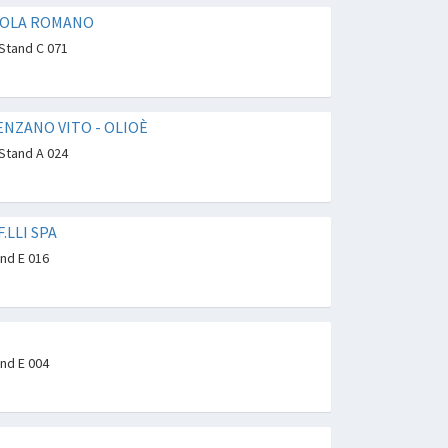
COLA ROMANO
 Stand C 071
NZANO VITO - OLIOÈ
 Stand A 024
F.LLI SPA
and E 016
and E 004