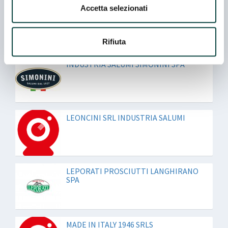
Accetta selezionati
IL BUON GUSTO ITALIANO
Rifiuta
INDUSTRIA SALUMI SIMONINI SPA
LEONCINI SRL INDUSTRIA SALUMI
LEPORATI PROSCIUTTI LANGHIRANO
SPA
MADE IN ITALY 1946 SRLS