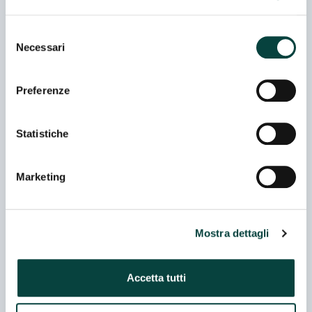
Selezione
INDUSTRIE MONTALI SRL
Necessari
del
consenso
Preferenze
LA COLLINA TOSCANA SPA
Statistiche
Marketing
LOGISTICA UNO EUROPE SRL
Mostra dettagli
MADE IN ITALY 1946 SRLS
Accetta tutti