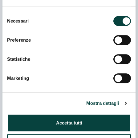
Selezione
LOGISTICA UNO EUROPE SRL
Necessari
del
consenso
Preferenze
MADE IN ITALY 1946 SRLS
Statistiche
Marketing
PIZZAMI DI GALATI SRL
Mostra dettagli
ZINI PRODOTTI ALIMENTARI SPA
Accetta tutti