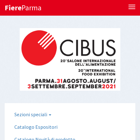
Fiere
Parma
Tog
Sezioni speciali
Catalogo Espositori
Catalogo Novità di prodotto