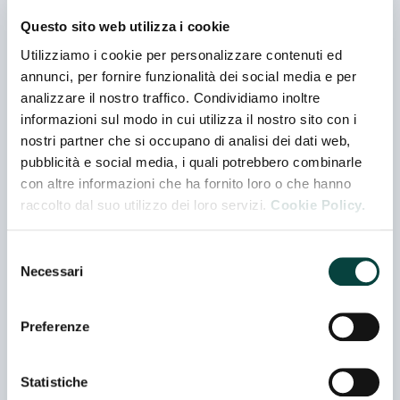
Co-espositore
Questo sito web utilizza i cookie
Utilizziamo i cookie per personalizzare contenuti ed
ANTARES SOC. COOP. ARL
annunci, per fornire funzionalità dei social media e per
Padiglione 06 - Stand B 033
analizzare il nostro traffico. Condividiamo inoltre
informazioni sul modo in cui utilizza il nostro sito con i
nostri partner che si occupano di analisi dei dati web,
ANTICO PASTIFICIO TEALDI SRL
pubblicità e social media, i quali potrebbero combinarle
Padiglione 05 - Stand D 030
con altre informazioni che ha fornito loro o che hanno
Co-espositore
raccolto dal suo utilizzo dei loro servizi.
Cookie Policy.
ANTICO PASTIFICIO UMBRO SRL
Selezione
Necessari
Padiglione 05 - Stand I 048
del
consenso
Preferenze
AZ FOOD SRL
Padiglione 05 - Stand C 035
Statistiche