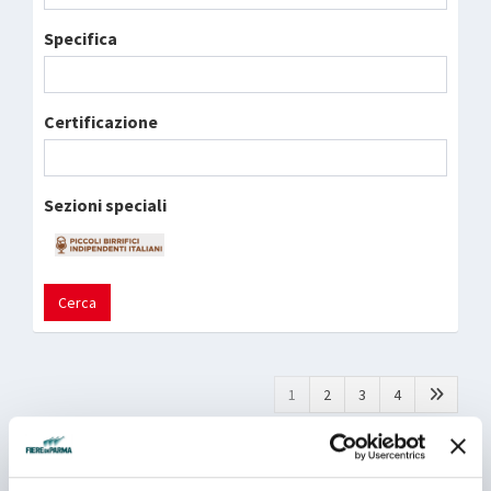
Specifica
Certificazione
Sezioni speciali
Cerca
1
2
3
4
A.S.T.R.A. BIO
Padiglione 06 - Stand E 011