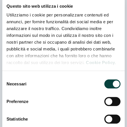
nella scheda espositore
Questo sito web utilizza i cookie
Utilizziamo i cookie per personalizzare contenuti ed
C.I.C. CARNI SRL
annunci, per fornire funzionalità dei social media e per
Padiglione 03 - Stand B 050
analizzare il nostro traffico. Condividiamo inoltre
Co-espositore
informazioni sul modo in cui utilizza il nostro sito con i
nostri partner che si occupano di analisi dei dati web,
CASALE SPA
pubblicità e social media, i quali potrebbero combinarle
con altre informazioni che ha fornito loro o che hanno
Padiglione 02 - Stand I 020
raccolto dal suo utilizzo dei loro servizi.
Cookie Policy.
Selezione
CIPRESSI IN CHIANTI SRL
Necessari
del
Padiglione 02 - Stand M 027
consenso
Preferenze
CONSORZIO DEL PROSCIUTTO DI
PARMA
Statistiche
Padiglione 02 - Stand I 026 - Tutte le posizioni