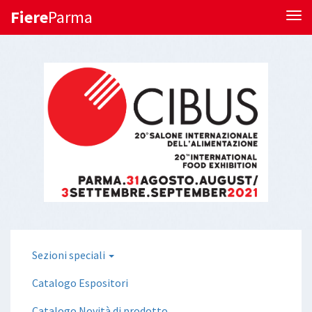
Fiere
Parma
Tog
Sezioni speciali
Catalogo Espositori
Catalogo Novità di prodotto