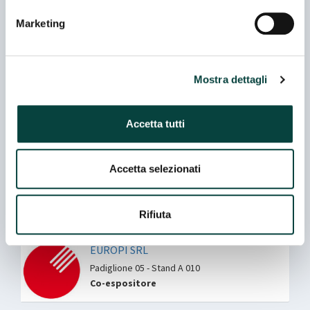
nella scheda espositore
Marketing
CONSORZIO GOURM.IT
Padiglione 02 - Stand B 026
Co-espositore
Mostra dettagli
EDITRICE ZEUS SAS
Padiglione 06 - Stand H 057
Accetta tutti
Accetta selezionati
EDIZIONI PUBBLICITA' ITALIA SRL
Padiglione 02 - Stand L 047
Rifiuta
EUROPI SRL
Padiglione 05 - Stand A 010
Co-espositore